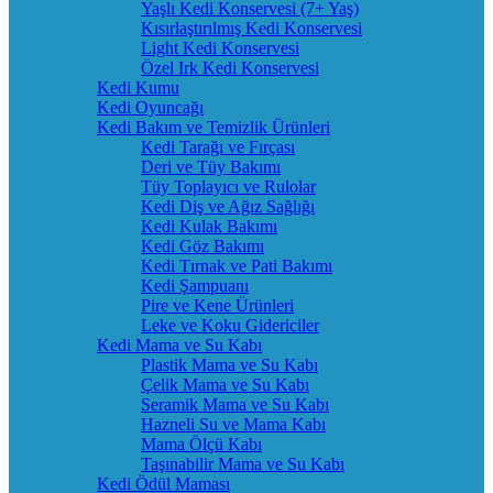
Yaşlı Kedi Konservesi (7+ Yaş)
Kısırlaştırılmış Kedi Konservesi
Light Kedi Konservesi
Özel Irk Kedi Konservesi
Kedi Kumu
Kedi Oyuncağı
Kedi Bakım ve Temizlik Ürünleri
Kedi Tarağı ve Fırçası
Deri ve Tüy Bakımı
Tüy Toplayıcı ve Rulolar
Kedi Diş ve Ağız Sağlığı
Kedi Kulak Bakımı
Kedi Göz Bakımı
Kedi Tırnak ve Pati Bakımı
Kedi Şampuanı
Pire ve Kene Ürünleri
Leke ve Koku Gidericiler
Kedi Mama ve Su Kabı
Plastik Mama ve Su Kabı
Çelik Mama ve Su Kabı
Seramik Mama ve Su Kabı
Hazneli Su ve Mama Kabı
Mama Ölçü Kabı
Taşınabilir Mama ve Su Kabı
Kedi Ödül Maması