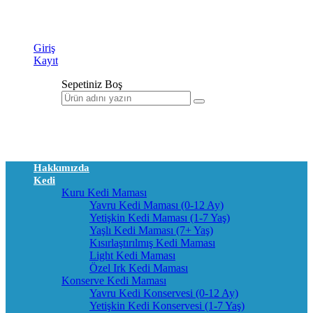
Giriş
Kayıt
Sepetiniz Boş
Hakkımızda
Kedi
Kuru Kedi Maması
Yavru Kedi Maması (0-12 Ay)
Yetişkin Kedi Maması (1-7 Yaş)
Yaşlı Kedi Maması (7+ Yaş)
Kısırlaştırılmış Kedi Maması
Light Kedi Maması
Özel Irk Kedi Maması
Konserve Kedi Maması
Yavru Kedi Konservesi (0-12 Ay)
Yetişkin Kedi Konservesi (1-7 Yaş)