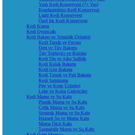
Yaşlı Kedi Konservesi (7+ Yaş)
Kısırlaştırılmış Kedi Konservesi
Light Kedi Konservesi
Özel Irk Kedi Konservesi
Kedi Kumu
Kedi Oyuncağı
Kedi Bakım ve Temizlik Ürünleri
Kedi Tarağı ve Fırçası
Deri ve Tüy Bakımı
Tüy Toplayıcı ve Rulolar
Kedi Diş ve Ağız Sağlığı
Kedi Kulak Bakımı
Kedi Göz Bakımı
Kedi Tırnak ve Pati Bakımı
Kedi Şampuanı
Pire ve Kene Ürünleri
Leke ve Koku Gidericiler
Kedi Mama ve Su Kabı
Plastik Mama ve Su Kabı
Çelik Mama ve Su Kabı
Seramik Mama ve Su Kabı
Hazneli Su ve Mama Kabı
Mama Ölçü Kabı
Taşınabilir Mama ve Su Kabı
Kedi Ödül Maması