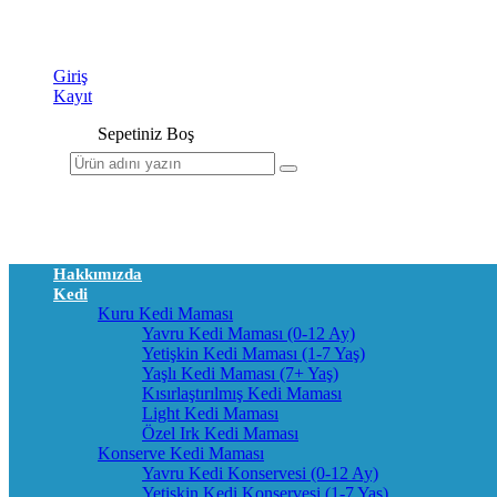
Giriş
Kayıt
Sepetiniz Boş
Hakkımızda
Kedi
Kuru Kedi Maması
Yavru Kedi Maması (0-12 Ay)
Yetişkin Kedi Maması (1-7 Yaş)
Yaşlı Kedi Maması (7+ Yaş)
Kısırlaştırılmış Kedi Maması
Light Kedi Maması
Özel Irk Kedi Maması
Konserve Kedi Maması
Yavru Kedi Konservesi (0-12 Ay)
Yetişkin Kedi Konservesi (1-7 Yaş)