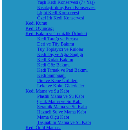
Yaşlı Kedi Konservesi (7+ Yaş)
Kısırlaştırılmış Kedi Konservesi
Light Kedi Konservesi
Özel Irk Kedi Konservesi
Kedi Kumu
Kedi Oyuncağı
Kedi Bakım ve Temizlik Ürünleri
Kedi Tarağı ve Fırçası
Deri ve Tüy Bakımı
Tüy Toplayıcı ve Rulolar
Kedi Diş ve Ağız Sağlığı
Kedi Kulak Bakımı
Kedi Göz Bakımı
Kedi Tırnak ve Pati Bakımı
Kedi Şampuanı
Pire ve Kene Ürünleri
Leke ve Koku Gidericiler
Kedi Mama ve Su Kabı
Plastik Mama ve Su Kabı
Çelik Mama ve Su Kabı
Seramik Mama ve Su Kabı
Hazneli Su ve Mama Kabı
Mama Ölçü Kabı
Taşınabilir Mama ve Su Kabı
Kedi Ödül Maması