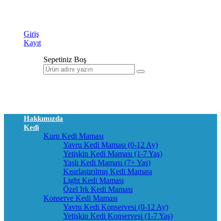
Giriş
Kayıt
Sepetiniz Boş
Hakkımızda
Kedi
Kuru Kedi Maması
Yavru Kedi Maması (0-12 Ay)
Yetişkin Kedi Maması (1-7 Yaş)
Yaşlı Kedi Maması (7+ Yaş)
Kısırlaştırılmış Kedi Maması
Light Kedi Maması
Özel Irk Kedi Maması
Konserve Kedi Maması
Yavru Kedi Konservesi (0-12 Ay)
Yetişkin Kedi Konservesi (1-7 Yaş)